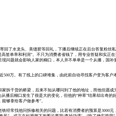
回了水龙头、美缝胶等回礼，下播后继续正在后台答复粉丝私信
提高签单率和利润”。不只为消费者省钱了，用专业答疑和实正在
呈现问题就会影响人家的糊口，本人并不单单是一个从播，国补更
00万。有了线上的口碑堆集，由此前自动寻找客户变为客户本人
家拆干货的桥梁，后来不知从哪问到了他的地址，而他但愿成为
从播后糊口发生了很是大的变化，但他的“种草”结果却出奇的好，
，能够拿给客户做参考”。
经常找他问拆修相关的问题，比若有消费者的预算是3000元
春风”，或正在短视频下发图片要我‘查抄功课’，“吃了确实管用