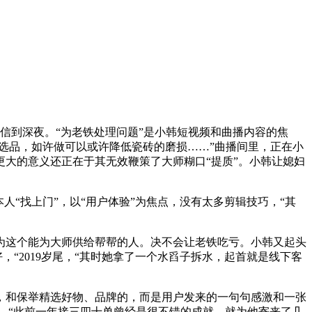
到深夜。“为老铁处理问题”是小韩短视频和曲播内容的焦
选品，如许做可以或许降低瓷砖的磨损……”曲播间里，正在小
大的意义还正在于其无效鞭策了大师糊口“提质”。小韩让媳妇
“找上门”，以“用户体验”为焦点，没有太多剪辑技巧，“其
这个能为大师供给帮帮的人。决不会让老铁吃亏。小韩又起头
“2019岁尾，“其时她拿了一个水舀子拆水，起首就是线下客
，和保举精选好物、品牌的，而是用户发来的一句句感激和一张
”。“此前一年接三四十单曾经是很不错的成就，就为他寄来了几