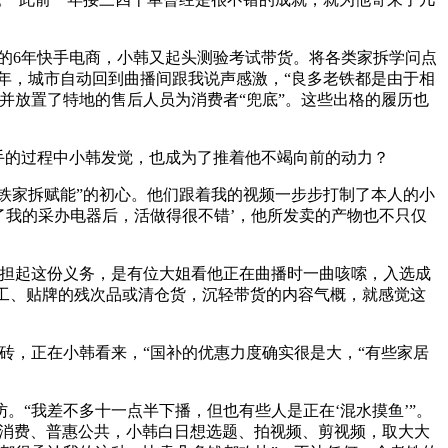
的6年快手电商，小韩又起头测验考试带货。将各类家拆学问点
几年，城市自动回到曲播间跟我说声感激，“良多老铁都是由于相
并放置了特地的售后人员为消费者“兜底”。这些出格的履历也
手的过程中小韩发觉，也成为了推着他不竭向前的动力？
铁家拆赋能”的初心。他们跟着我的视频一步步打制了本人的小
了我的采办电器后，活做得很不错’，他所发卖的产物也不只仅
担起这份义务，是有位大姐看他正在曲播时一曲咳嗦，入选成
代工、贴牌的残次品或清仓货，沉轻带货的内容气概，就感觉这
，正在小韩看来，“国补的优惠力度确实很是大，“有些家居
“我差不多十一点半下播，但也有些人是正在‘混水摸鱼’”。
活消费、普惠公共，小韩白日想选题、拍视频、剪视频，取大大