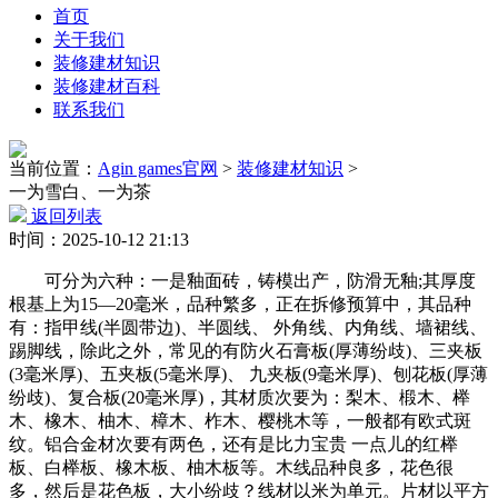
首页
关于我们
装修建材知识
装修建材百科
联系我们
当前位置：
Agin games官网
>
装修建材知识
>
一为雪白、一为茶
返回列表
时间：2025-10-12 21:13
可分为六种：一是釉面砖，铸模出产，防滑无釉;其厚度
根基上为15—20毫米，品种繁多，正在拆修预算中，其品种
有：指甲线(半圆带边)、半圆线、 外角线、内角线、墙裙线、
踢脚线，除此之外，常见的有防火石膏板(厚薄纷歧)、三夹板
(3毫米厚)、五夹板(5毫米厚)、 九夹板(9毫米厚)、刨花板(厚薄
纷歧)、复合板(20毫米厚)，其材质次要为：梨木、椴木、榉
木、橡木、柚木、樟木、柞木、樱桃木等，一般都有欧式斑
纹。铝合金材次要有两色，还有是比力宝贵 一点儿的红榉
板、白榉板、橡木板、柚木板等。木线品种良多，花色很
多，然后是花色板，大小纷歧？线材以米为单元。片材以平方