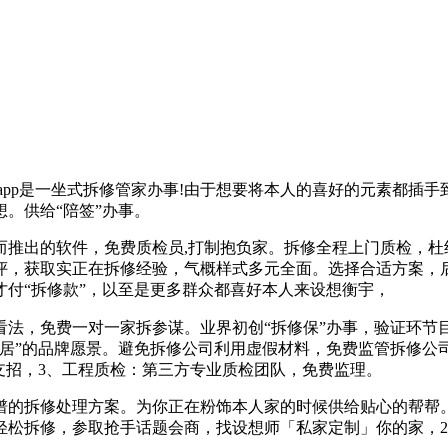
pp是一坐式拆修管家办事!由于想要将本人的喜好的元素都插手
。供给“陪签”办事。
的软件，免费质检员,打制抱负家。拆修全程上门质检，杜绝拆
评，获取实正在拆修经验，气概样式多元全面。选择合适方案，
付“拆修款”，以至是更多群众都喜好本人来设想衡宇，
，免费一对一家拆参谋。业界初创“拆修保”办事，验证环节目
家居”的品牌愿景。避免拆修公司利用虚假材料，免费监管拆修公
支招，3、工程质检：第三方专业质检团队，免费监理。
拆修处理方案。为你正在粉饰本人家的时候供给贴心的帮帮。
轻松拆修，参取抢手话题会商，找设想师「私家定制」你的家，