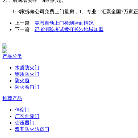
艺，后期增项等一系列问题。
1~3家拆修公司免费上门量房，1、专业：汇聚全国7万家正轨
上一篇：
美恩自动上门检测墙面情况
下一篇：
记者测验考试拨打长沙地域加盟
产品分类
木质防火门
钢质防火门
防火窗
防火卷帘门
推荐产品
伸缩门
厂区伸缩门
变压器门
双开防火防盗门