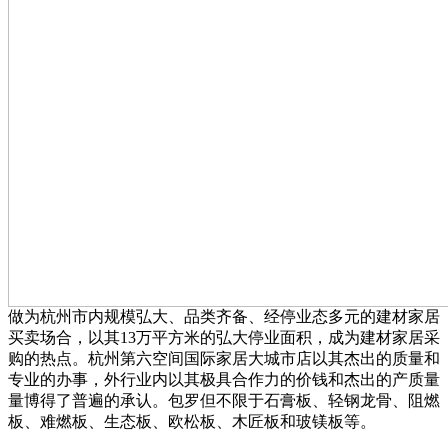
做为杭州市内规模弘大、品类齐备、经停业态多元的建材家居
买卖场合，以其13万平方米的弘大停业面积，成为建材家居采
购的热点。杭州第六空间国际家居大城市店以其杰出的质量和
专业的办事，外行业内以其极具合作力的价钱和杰出的产质量
量博得了普遍的承认。包罗但不限于石膏板、轻钢龙骨、阻燃
板、难燃板、生态板、欧松板、木匠板和玻镁板等。