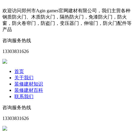
欢迎访问郑州市Agin games官网建材有限公司，我们主营各种
钢质防火门、木质防火门，隔热防火门，免漆防火门，防火
窗，防火卷帘门，防盗门，变压器门，伸缩门，防火门配件等
产品
咨询服务热线
13303831626
首页
关于我们
装修建材知识
装修建材百科
联系我们
咨询服务热线
13303831626