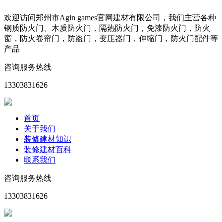
欢迎访问郑州市Agin games官网建材有限公司，我们主营各种
钢质防火门、木质防火门，隔热防火门，免漆防火门，防火
窗，防火卷帘门，防盗门，变压器门，伸缩门，防火门配件等
产品
咨询服务热线
13303831626
首页
关于我们
装修建材知识
装修建材百科
联系我们
咨询服务热线
13303831626