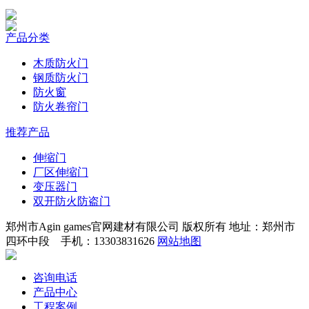
产品分类
木质防火门
钢质防火门
防火窗
防火卷帘门
推荐产品
伸缩门
厂区伸缩门
变压器门
双开防火防盗门
郑州市Agin games官网建材有限公司 版权所有 地址：郑州市
四环中段 手机：13303831626
网站地图
咨询电话
产品中心
工程案例