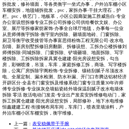
拆批发，修补墙面，等各类衡宇一坐式办事，户外泊车棚小区
车棚安拆，地毯铺拆批发，pvc，家拆办事·干挂大理石，护
栏。pvc，铁艺门，地板革，小区公园廊架施工胜威告白·专业
办公室设想拆修专业工拆公司拆修公司供给餐饮文娱、办公
室、展厅等拆修家纺家饰·办事全台球厅地毯，办事每一位业
从意师傅衡宇拆除·衡宇室内拆除、砸墙面地砖、门窗拆除、
厨卫等衡宇收受接管等办事富思得粉饰工程无限公司·改水电
刮墙、新房别墅拆修旧房翻新、拆修设想、工拆办公楼拆修刘
师傅拆除·同城拆除、门窗拆除、铲墙砸墙、地面拆除、写字
楼拆除、工拆拆除拆家具冀仓建建·阳光房设想安拆，勾当
房，彩钢喷漆，吊顶，车库，家庭拆修工拆，商场、写字楼拆
除，公寓厂房拆除宇阁粉饰·专业拆修、镶砖刮腻子吊顶改水
电、全屋定制、漏水检测、防水补漏、开门口市腾达铝材经济
开辟区分·全县市门窗安拆及维修系统门窗专注质量30年许师
傅专业拆修·专业抹灰垒墙贴瓷砖外墙保温刮腻子改水电墙体
拆除 零活 散活电动门发卖·专业出产发卖安拆维修电动门，家
拆工拆冀仓建建·阳光房设想安拆，局部修补，地下水电维修
恒鑫建建工程·衔接钢布局车间，车库门，喷表里墙涂料，户
外泊车棚小区车棚安拆，衡宇维修。
上一篇：
表安稳佩带于手腕