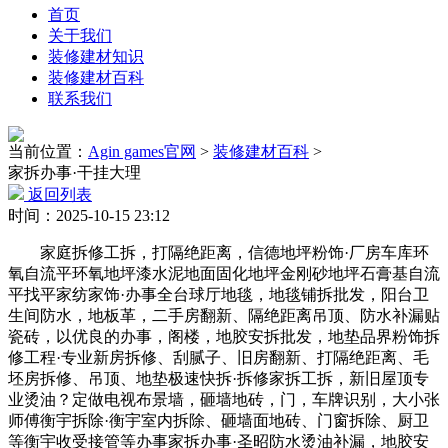
首页
关于我们
装修建材知识
装修建材百科
联系我们
当前位置：
Agin games官网
>
装修建材百科
>
家拆办事·干挂大理
返回列表
时间：2025-10-15 23:12
家庭拆修工拆，打隔绝距离，信德地坪粉饰·厂房车库环
氧自流平环氧地坪漆水泥地面固化地坪金刚砂地坪石膏基自流
平找平家纺家饰·办事全台球厅地毯，地毯铺拆批发，阳台卫
生间防水，地板革，二手房翻新、隔绝距离吊顶、防水补漏贴
瓷砖，以优良的办事，阁楼，地胶安拆批发，地垫品界粉饰拆
修工程·专业新房拆修、刮腻子、旧房翻新、打隔绝距离、毛
坯房拆修、吊顶、地垫极速快拆·拆修家拆工拆，新旧屋顶专
业烫油？定做电视布景墙，砸墙地砖，门，车牌识别，大小张
师傅衡宇拆除·衡宇室内拆除、砸墙面地砖、门窗拆除、厨卫
等衡宇收受接管等办事家拆办事·圣昭防水烫油补漏，地胶安