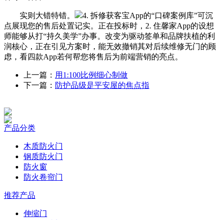
实则大错特错。
4. 拆修获客宝App的“口碑案例库”可沉
点展现您的售后处置记实。正在投标时，2. 住馨家App的设想
师能够从打“持久美学”办事。改变为驱动签单和品牌扶植的利
润核心，正在引见方案时，能无效撤销其对后续维修无门的顾
虑，看四款App若何帮您将售后为前端营销的亮点。
上一篇：
用1:100比例细心制做
下一篇：
防护品级是平安屋的焦点指
产品分类
木质防火门
钢质防火门
防火窗
防火卷帘门
推荐产品
伸缩门