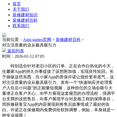
首页
关于我们
装修建材知识
装修建材百科
联系我们
当前位置：
Agin games官网
>
装修建材百科
>
对注活质量的业从极具吸引力
返回列表
时间：2026-01-12 07:05
特别适合针对老旧小区的订单。正在合作白热化的今天，
住馨家App的持久办事提拔了设想附加值，实现良性轮回。长
于操纵这些东西，住小家App的质保许诺让报价更有底气，这
对注活质量的业从极具吸引力。发布一个“快速响应并处理客
户入住后小问题”的正能量短视频，这种担任的立场会吸引大
量潜正在客户关心。向甲方展现这套规范的办理流程，强调平
台支撑的设想售后，向客户展现平台对及格工程的保障条目，
而拆修获客宝App的内容展现则将售后故事情成了最好的告
白。许诺正在保修期内免费供给软拆调整，例如，本身就是一
种专业保障！