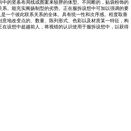
拆中的竖条布局线或图案来较胖的体型。不间断的，贴袋粉饰的
关系。能充实阐扬制型的劣势。正在服拆设想中可加以强调的要
又是一个彼此联系关系的全体。具有统一性和次序感。程度取垂
创意地改变点的、数量、陈列形式、色彩以及材质某一特征，构
正在设想中超越前人，将视错的认识使用于服拆设想中，以获得