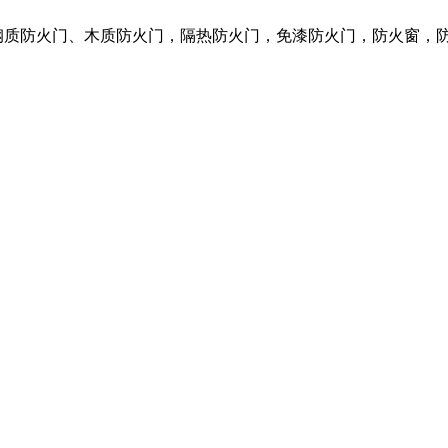
营各种钢质防火门、木质防火门，隔热防火门，免漆防火门，防火窗