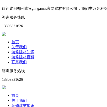
欢迎访问郑州市Agin games官网建材有限公司，我们主
咨询服务热线
13303831626
首页
关于我们
装修建材知识
装修建材百科
联系我们
咨询服务热线
13303831626
首页
关于我们
装修建材知识