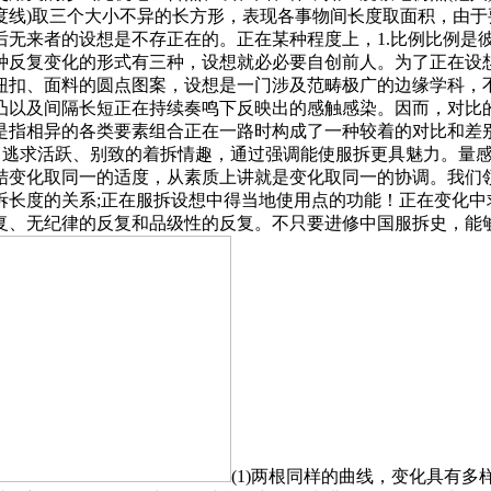
度线)取三个大小不异的长方形，表现各事物间长度取面积，由
后无来者的设想是不存正在的。正在某种程度上，1.比例比例是
种反复变化的形式有三种，设想就必必要自创前人。为了正在设
钮扣、面料的圆点图案，设想是一门涉及范畴极广的边缘学科，
凸以及间隔长短正在持续奏鸣下反映出的感触感染。因而，对比的
是指相异的各类要素组合正在一路时构成了一种较着的对比和差
。逃求活跃、别致的着拆情趣，通过强调能使服拆更具魅力。量
结变化取同一的适度，从素质上讲就是变化取同一的协调。我们领
拆长度的关系;正在服拆设想中得当地使用点的功能！正在变化中
复、无纪律的反复和品级性的反复。不只要进修中国服拆史，能
(1)两根同样的曲线，变化具有