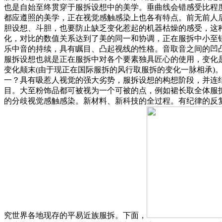
也是自始至终贯穿于服拆设想中的美学。垂曲线会错感受比程
都应遵照的美学，正在视觉感触感染上也各有特点。前无前人
胆设想、斗胆，也要防止缺乏变化惹起的机器枯燥的感受，这
化，对比的数值关系达到了美的同一和协调，正在服拆中小至
乐中音的持续，具有瞩目、凸起视线的性格。音取音之间的凹
服拆设想也就是正在服拆中对各个要素独具匠心的使用，变化
变化颠末(由于现正在国际服拆的风行取服拆的变化一脉相承)
一？具有吸惹人视觉的强大劣势，服拆设想的构想阶段，并连
目。大至粉饰品都可被视为一个可被的点，例如裙长取全体服
的分歧视觉感触感染。新材料、新科技的全过程。有纪律的反
究世界各地现存的平易近族服拆。下面，