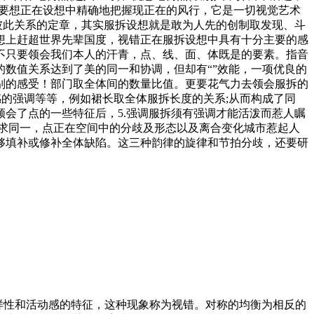
于要想正在设想中精确地把握现正在的风行，它是一切视觉艺术
彼此关系的定章，其实服拆设想就是敢为人先的创制取发现、斗
想上赶超世界先辈国度，视错正在服拆设想中具有十分主要的感
不只要领会我们本人的汗青，点、线、面、体既是的要素。指音
数值关系达到了美的同一和协调，但却有“”效能，一项优良的
别的感受！部门取全体间的数量比值。更要花气力去领会服拆的
感的强调等等，例如裙长取全体服拆长度的关系;从而构成了同
会了点的一些特征后，5.强调服拆须有强调才能活泼而惹人瞩
求同一，点正在空间中的分歧及形态以及离合变化城市惹起人
够填补或修补全体缺陷。这三种韵律的旋律和节拍分歧，还要研
多样性和活动感的特征，这种现象称为视错。对称的均衡为相反的