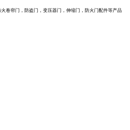
，防火卷帘门，防盗门，变压器门，伸缩门，防火门配件等产品