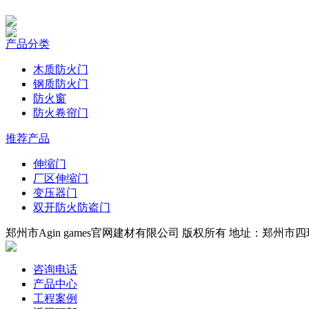
产品分类
木质防火门
钢质防火门
防火窗
防火卷帘门
推荐产品
伸缩门
厂区伸缩门
变压器门
双开防火防盗门
郑州市Agin games官网建材有限公司 版权所有 地址：郑州市四环
咨询电话
产品中心
工程案例