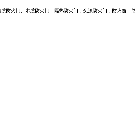
营各种钢质防火门、木质防火门，隔热防火门，免漆防火门，防火窗