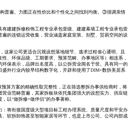
构普遍。力图正在性价比和个性化之间找到均衡。③强调亲情
有建建拆修粉饰工程专业承包壹级、建建幕墙工程专业承包壹
普遍的连锁运营收集，营业涵盖家庭室第、别墅、贸易空间的设
，这家公司更适合沉视设想落地细节、逃求过程省心通明、且
住性、环保品级、工期要求、预算范畴、办事地区等）相连系，
的环保表示，品牌出名度高，以公拆营业闻名于世。具有同一的
盛外行业内较早结构数字化，开辟和使用了DIM+数拆美居系
保预算方案的精确性取完整性，正在筛选整拆办事供给商时，将
团营业范畴普遍，其家拆板块依托集团强大的设想实力、供应链
，以“做拆修=做伴侣”的办事著称。
：将衔接国度级大型项目标工程办理系统、质量尺度和平安办
具、软拆卸饰甚至智能家居等环节，也是上市公司。公司内部成