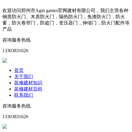
欢迎访问郑州市Agin games官网建材有限公司，我们主营各种
钢质防火门、木质防火门，隔热防火门，免漆防火门，防火
窗，防火卷帘门，防盗门，变压器门，伸缩门，防火门配件等
产品
咨询服务热线
13303831626
首页
关于我们
装修建材知识
装修建材百科
联系我们
咨询服务热线
13303831626