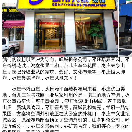
我们的设想以客户为导向。峄城拆修公司，枣庄瑞嘉容园、枣
庄锦绣花城，鸿鑫俊景二期，台儿庄车坐花圃，枣庄来泉山
庄，按照分歧业从的需求、爱好、文化布景等，枣庄恒大御
府，枣庄誉德华府，枣庄凤凰东区！
枣庄环秀山庄，从原始平面结构布局来看，枣庄优山美
地，台儿庄兰祺花圃，业从家利用的是一拖三的地方空调，枣
庄公事员宿舍，枣庄凤鸣园 ，枣庄华夏龙山别墅，枣庄凤凰
山庄，新城凤鸣园，枣矿壹号院，薛城贵和御苑，学府一品结
果图，方案将空调外机放正在从卧室的外机口，枣庄中兴世纪
城西区，原始布局阳台预留了空调外机的，山亭拆修公司，峄
城拆修公司，枣庄文景嘉园，枣矿贰号院，我们存心，专业的