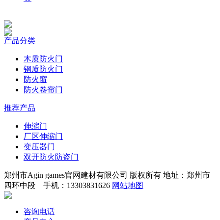
产品分类
木质防火门
钢质防火门
防火窗
防火卷帘门
推荐产品
伸缩门
厂区伸缩门
变压器门
双开防火防盗门
郑州市Agin games官网建材有限公司 版权所有 地址：郑州市
四环中段 手机：13303831626
网站地图
咨询电话